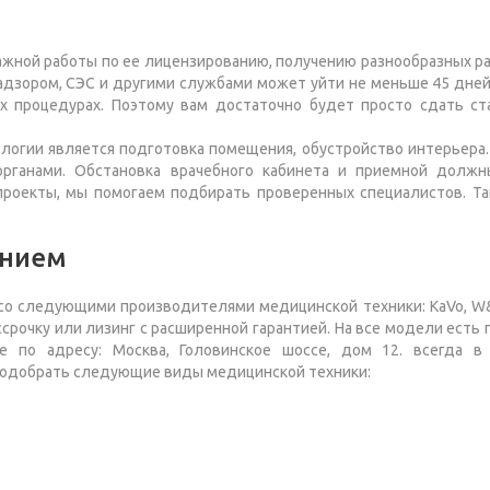
ажной работы по ее лицензированию, получению разнообразных р
адзором, СЭС и другими службами может уйти не меньше 45 дней.
х процедурах. Поэтому вам достаточно будет просто сдать ст
огии является подготовка помещения, обустройство интерьера.
органами. Обстановка врачебного кабинета и приемной должн
проекты, мы помогаем подбирать проверенных специалистов. Та
анием
о следующими производителями медицинской техники: KaVo, W&H, 
ассрочку или лизинг с расширенной гарантией. На все модели ест
 по адресу: Москва, Головинское шоссе, дом 12. всегда в
подобрать следующие виды медицинской техники: