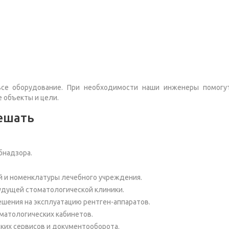
все оборудование. При необходимости наши инженеры помогу
 объекты и цели.
ешать
бнадзора.
й и номенклатуры лечебного учреждения.
удущей стоматологической клиники.
шения на эксплуатацию рентген-аппаратов.
матологических кабинетов.
ских сервисов и документооборота.