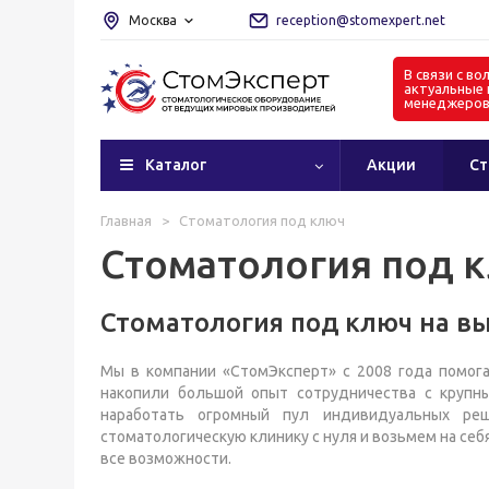
Москва
reception@stomexpert.net
В связи с в
актуальные 
менеджеро
Каталог
Акции
Ст
Главная
>
Стоматология под ключ
Стоматология под 
Стоматология под ключ на в
Мы в компании «СтомЭксперт» с 2008 года помога
накопили большой опыт сотрудничества с крупн
наработать огромный пул индивидуальных ре
стоматологическую клинику с нуля и возьмем на себ
все возможности.