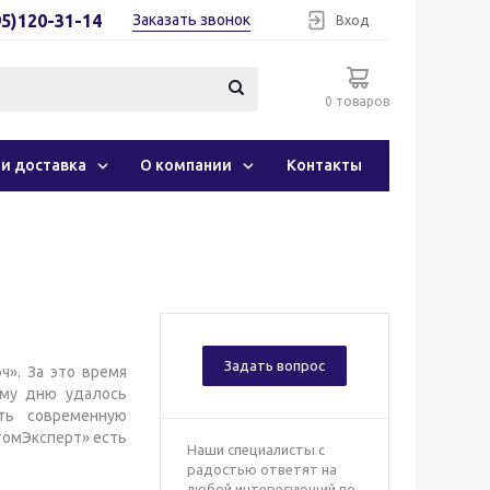
95)120-31-14
Заказать звонок
Вход
0 товаров
 и доставка
О компании
Контакты
Задать вопрос
ч». За это время
ему дню удалось
ть современную
СтомЭксперт» есть
Наши специалисты с
радостью ответят на
любой интересующий по