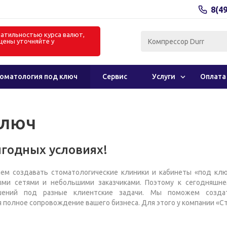
8(4
олатильностью курса валют,
цены уточняйте у
в
оматология под ключ
Сервис
Услуги
Оплата
ключ
ыгодных условиях!
ем создавать стоматологические клиники и кабинеты «под клю
ыми сетями и небольшими заказчиками. Поэтому к сегодняшн
шений под разные клиентские задачи. Мы поможем созда
я полное сопровождение вашего бизнеса. Для этого у компании «