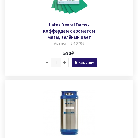
Latex Dental Dams -
коффердам с ароматом
мяты, зелёный цвет
Артикул
: S-19706
590
В корзину