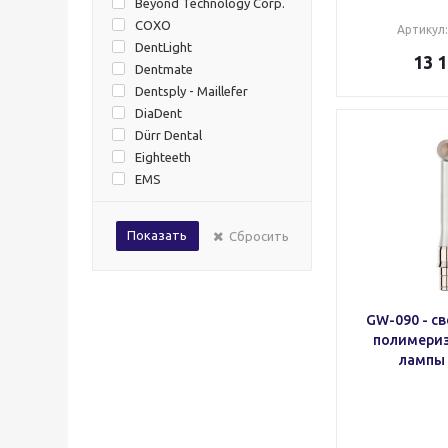
Beyond Technology Corp.
COXO
Артикул
DentLight
13 
Dentmate
Dentsply - Maillefer
DiaDent
Dürr Dental
Eighteeth
EMS
Foshan Anle
Good Doctors
Показать
Сбросить
Guilin Veirun Medical
Technology
Ivoclar Vivadent
LM-Instruments Oy
Mectron
GW-090 - c
полимери
Megadenta
лампы 
Mercury
Midwest
NSK
Refine Medical