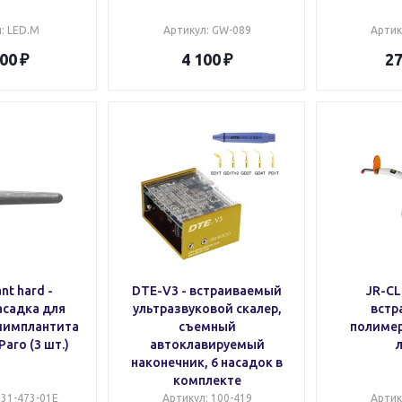
л
: LED.M
Артикул
: GW-089
Артик
900
4 100
27
nt hard -
DTE-V3 - встраиваемый
JR-CL
асадка для
ультразвуковой скалер,
встр
иимплантита
съемный
полиме
Paro (3 шт.)
автоклавируемый
наконечник, 6 насадок в
комплекте
031-473-01E
Артикул
: 100-419
Артик