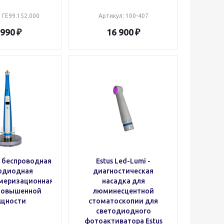
: ГЕ99.152.000
Артикул
: 100-407
 990
16 900
- беспроводная
Estus Led-Lumi -
одиодная
диагностическая
меризационная
насадка для
повышенной
люминесцентной
щности
стоматоскопии для
светодиодного
фотоактиватора Estus