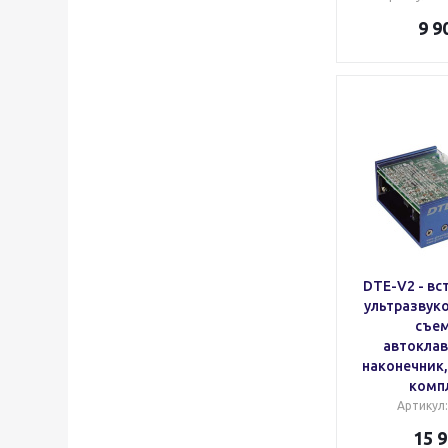
9 9
DTE-V2 - в
ультразвуко
съе
автокла
наконечник,
комп
Артикул
15 