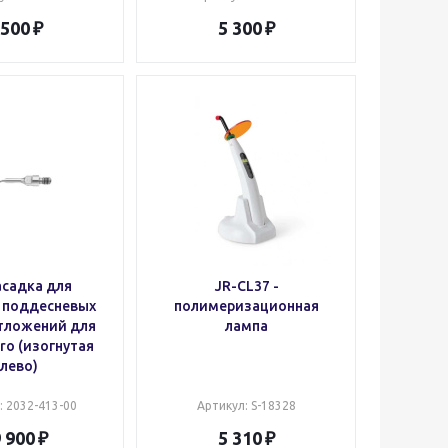
 500
5 300
насадка для
JR-CL37 -
 поддесневых
полимеризационная
тложений для
лампа
aro (изогнутая
лево)
: 2032-413-00
Артикул
: S-18328
 900
5 310