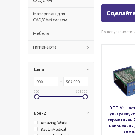
CAD/CAM
Сделайте
Материалы для
CAD/CAM систем
По популярности
Мебель
Гигиена рта
Цена
900
504 000
DTE-V1 - в
Бренд
ультразвуко
герметичны
Amazing White
наконечник,
Baolai Medical
комп