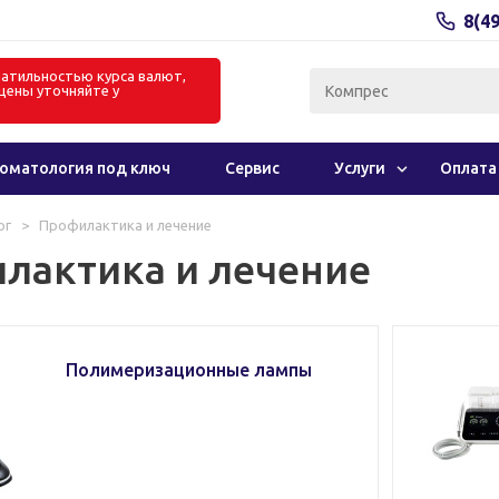
8(4
олатильностью курса валют,
цены уточняйте у
в
оматология под ключ
Сервис
Услуги
Оплата
ог
>
Профилактика и лечение
лактика и лечение
Полимеризационные лампы