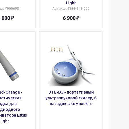
Light
ул
: Y900698
Артикул
: ГЕ99.249.000
 000
6 900
Led-Orange -
DTE-D5 - портативный
остическая
ультразвуковой скалер, 6
адка для
насадок в комплекте
одиодного
ватора Estus
Light