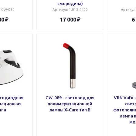
смородина)
: GW-090
Артикул
: 1.013.4400
Артикул
00
17 000
6
етодиодная
GW-089 - cветовод для
VRN Vafu 
зационная
полимеризационной
свет
мпа
лампы X-Cure тип В
фотополи
лампа 
мо