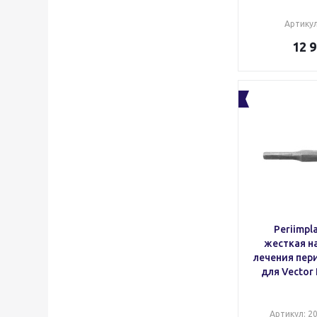
Артику
12 
Periimpla
жесткая н
лечения пер
для Vector 
Артикул
: 2