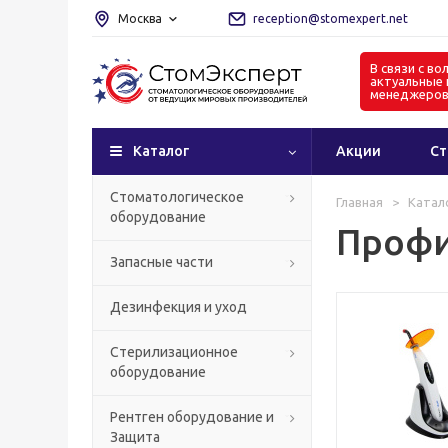
Москва
reception@stomexpert.net
В связи с в
актуальные 
менеджеро
Каталог
Акции
Ст
Стоматологическое
Главная
>
Катал
оборудование
Профи
Запасные части
Дезинфекция и уход
Стерилизационное
оборудование
Рентген оборудование и
Защита