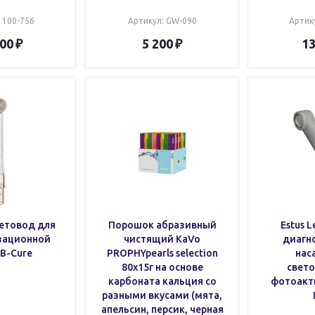
: 100-756
Артикул
: GW-090
Артик
100
5 200
13
ветовод для
Порошок абразивный
Estus 
зационной
чистящий KaVo
диагн
B-Cure
PROPHYpearls selection
нас
80x15г на основе
свет
карбоната кальция со
фотоакти
разными вкусами (мята,
апельсин, персик, черная