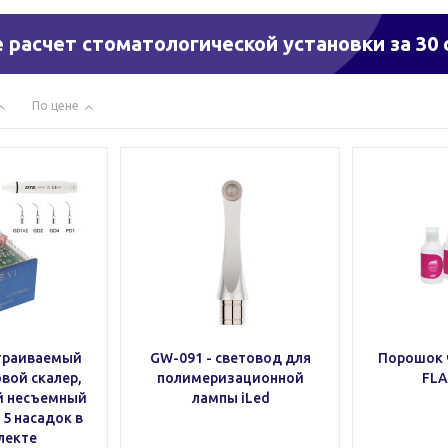
 расчет стоматологической установки за 30 
По цене
страиваемый
GW-091 - cветовод для
Порошок 
вой скалер,
полимеризационной
FLA
й несъемный
лампы iLed
 5 насадок в
лекте