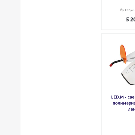
Satelec Acteon Group
Ultradent
Артикул
White Smile GmbH
5 2
Woodpecker
Геософт
КаВо
LED.M - св
полимери
ла