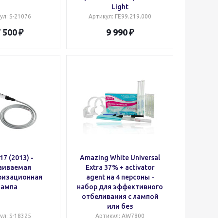
Light
ул
: S-21076
Артикул
: ГЕ99.219.000
 500
9 990
17 (2013) -
Amazing White Universal
аиваемая
Extra 37% + activator
ризационная
agent на 4 персоны -
лампа
набор для эффективного
отбеливания с лампой
или без
ул
: S-18325
Артикул
: AW7800