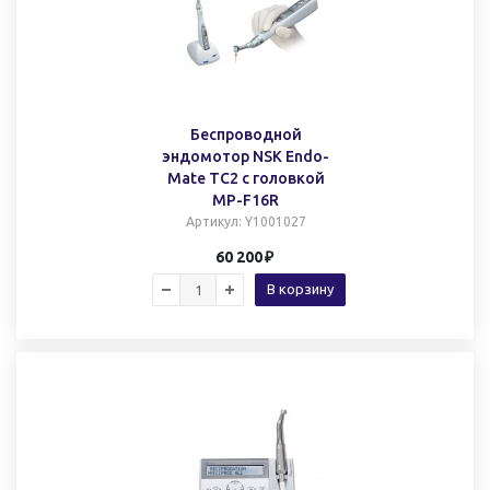
Беспроводной
эндомотор NSK Endo-
Mate TC2 с головкой
MP-F16R
Артикул
: Y1001027
60 200
В корзину