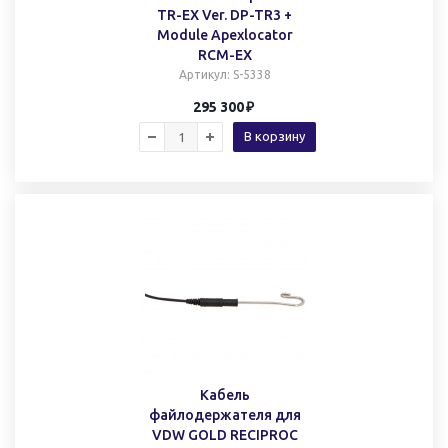
TR-EX Ver. DP-TR3 +
Module Apexlocator
RCM-EX
Артикул
: S-5338
295 300
В корзину
Кабель
файлодержателя для
VDW GOLD RECIPROC