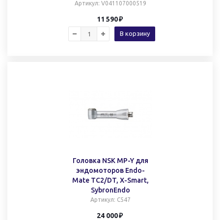
Артикул
: V041107000519
11 590
В корзину
Головка NSK MP-Y для
эндомоторов Endo-
Mate TC2/DT, X-Smart,
SybronEndo
Артикул
: C547
24 000