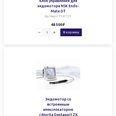
Блок управления для
эндомотора NSK Endo-
Mate DT
Артикул
: Y141121
48 500
В корзину
Эндомотор со
встроенным
апекслокатором
J.Morita Dentaport ZX