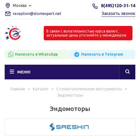
8(495)120-31-14
Москва
Заказать звонок
reception@stomexpert.net
В связи с волатильностью курса валют,
актуальные цены уточняйте у менеджеров
Написать в WhatsApp
Написать в Telegram
МЕНЮ
Главная
>
Каталог
>
Стоматологические инструменты
>
Эндомоторы
Эндомоторы