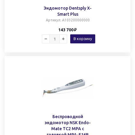
Эндомотор Dentsply X-
Smart Plus
Артикул
: A103200000000
143 700
В корзину
Беспроводной
эндомотор NSK Endo-
Mate TC2 MPA с
головкой MPA-F16R