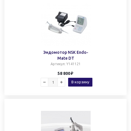
Эндомотор NSK Endo-
Mate DT
Артикул
: Y141121
58 800
В корзину