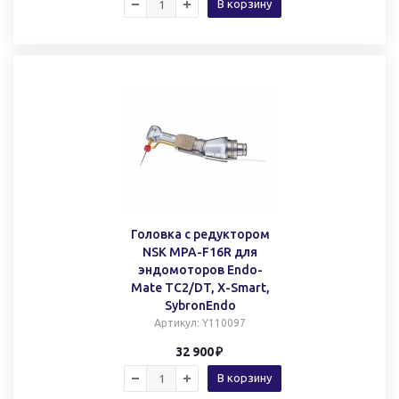
В корзину
Головка с редуктором
NSK MPA-F16R для
эндомоторов Endo-
Mate TC2/DT, X-Smart,
SybronEndo
Артикул
: Y110097
32 900
В корзину